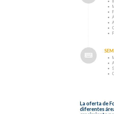
I
M
P
A
A
C
P
SEM
M
A
S
C
La oferta de F
diferentes áre