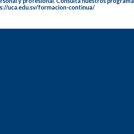
rsonal y profesional. Consulta nuestros program
s://uca.edu.sv/formacion-continua/