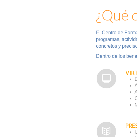
¿Qué o
El Centro de Form
programas
, activi
concretos y precis
Dentro de los bene
VIR
D
A
A
C
M
PRE
U