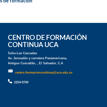
as de formación
CENTRO DE FORMACIÓN
CONTINUA UCA
Soho-Las Cascadas
Av. Jerusalén y carretera Panamericana,
Antiguo Cuscatlán, , El Salvador, C.A
centro.formacioncontinua@uca.edu.sv
2254-9700